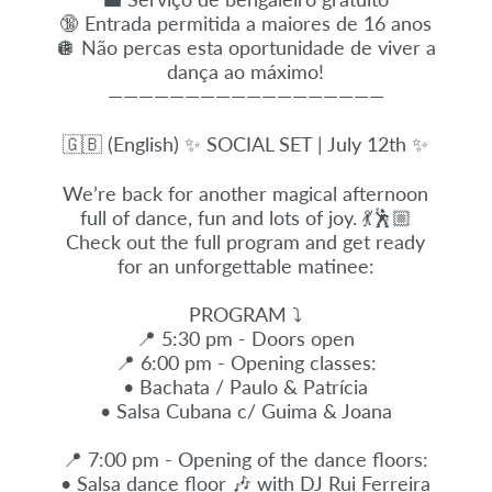
🔞 Entrada permitida a maiores de 16 anos
🪩 Não percas esta oportunidade de viver a
dança ao máximo!
——————————————————
🇬🇧 (English) ✨ SOCIAL SET | July 12th ✨
We’re back for another magical afternoon
full of dance, fun and lots of joy. 💃🕺🏼
Check out the full program and get ready
for an unforgettable matinee:
PROGRAM ⤵️
📍 5:30 pm - Doors open
📍 6:00 pm - Opening classes:
• Bachata / Paulo & Patrícia
• Salsa Cubana c/ Guima & Joana
📍 7:00 pm - Opening of the dance floors:
• Salsa dance floor 🎶 with DJ Rui Ferreira