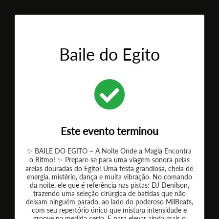
Baile do Egito
Este evento terminou
✨ BAILE DO EGITO – A Noite Onde a Magia Encontra
o Ritmo! ✨ Prepare-se para uma viagem sonora pelas
areias douradas do Egito! Uma festa grandiosa, cheia de
energia, mistério, dança e muita vibração. No comando
da noite, ele que é referência nas pistas: DJ Denilson,
trazendo uma seleção cirúrgica de batidas que não
deixam ninguém parado, ao lado do poderoso MilBeats,
com seu repertório único que mistura intensidade e
groove na medida certa. E para elevar ainda mais o