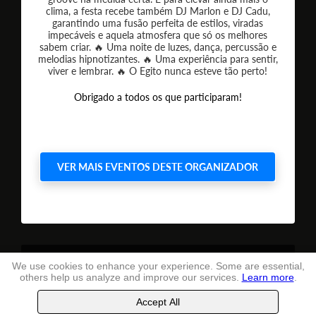
clima, a festa recebe também DJ Marlon e DJ Cadu,
garantindo uma fusão perfeita de estilos, viradas
impecáveis e aquela atmosfera que só os melhores
sabem criar. 🔥 Uma noite de luzes, dança, percussão e
melodias hipnotizantes. 🔥 Uma experiência para sentir,
viver e lembrar. 🔥 O Egito nunca esteve tão perto!
Obrigado a todos os que participaram!
VER MAIS EVENTOS DESTE ORGANIZADOR
Terms and conditions
of use
We use cookies to enhance your experience. Some are essential,
others help us analyze and improve our services.
Learn more
.
TheLastSeat
, Ltd. -
2026
Accept All