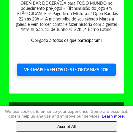
OPEN BAR DE CERVEJA para TODO MUNDO no
aquecimento pré-jogo! ✅ Transmissão do jogo em
TELÃO GIGANTE ✅ Pagode do Mistura ✅ Open Bar das
22h às 23h ✅ A melhor vibe do seu sábado Marca a
galera e vem torcer, cantar e fazer história com a gente!
💚💛 📅 Sáb. 13 de Junho ⏰ 22h 📍 Barrio Latino
Obrigado a todos os que participaram!
VER MAIS EVENTOS DESTE ORGANIZADOR
Terms and conditions
of use
We use cookies to enhance your experience. Some are essential,
others help us analyze and improve our services.
Learn more
.
TheLastSeat
, Ltd. -
2026
Accept All