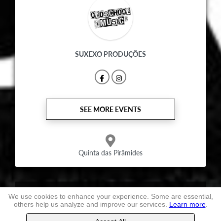
SUXEXO PRODUÇÕES
SEE MORE EVENTS
Quinta das Pirâmides
Terms and conditions
of use
We use cookies to enhance your experience. Some are essential,
others help us analyze and improve our services.
Learn more
.
TheLastSeat
, Ltd. -
2026