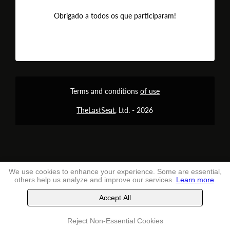
Obrigado a todos os que participaram!
Terms and conditions
of use
TheLastSeat
, Ltd. -
2026
We use cookies to enhance your experience. Some are essential,
others help us analyze and improve our services.
Learn more
.
Accept All
Reject Non-Essential Cookies