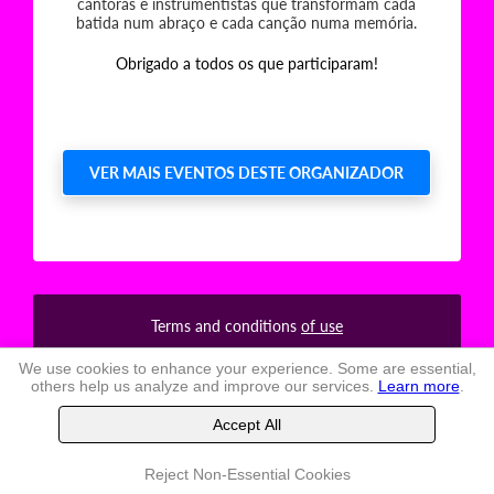
cantoras e instrumentistas que transformam cada
batida num abraço e cada canção numa memória.
Obrigado a todos os que participaram!
VER MAIS EVENTOS DESTE ORGANIZADOR
Terms and conditions
of use
TheLastSeat
, Ltd. -
2026
We use cookies to enhance your experience. Some are essential,
others help us analyze and improve our services.
Learn more
.
Accept All
Reject Non-Essential Cookies