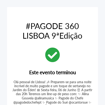
#PAGODE 360
LISBOA 9ªEdição
Este evento terminou
Olá pessoal de Lisboa! 🎶 Preparem-se para uma noite
incrível de muito pagode e um toque de sertanejo no
Jardim do Éden! 📅 Sexta-feira, 06 de Junho ⏰ A partir
das 20h Teremos um line-up de peso com: ✨ Alina
Gouveia @alinamusica ✨ Pagode do Chefe
@pagodedochefept ✨ Pagode do Sué @ocantorsue ✨