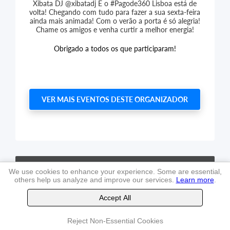
Xibata DJ @xibatadj É o #Pagode360 Lisboa está de
volta! Chegando com tudo para fazer a sua sexta-feira
ainda mais animada! Com o verão a porta é só alegria!
Chame os amigos e venha curtir a melhor energia!
Obrigado a todos os que participaram!
VER MAIS EVENTOS DESTE ORGANIZADOR
Terms and conditions
of use
We use cookies to enhance your experience. Some are essential,
others help us analyze and improve our services.
Learn more
.
TheLastSeat
, Ltd. -
2026
Accept All
Reject Non-Essential Cookies