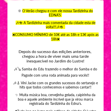
🌞
O Verão chegou e com ele nossa Tardizinha do
EDNA’S
🎶🍻 A Tardizinha mais comentada da cidade esta de
volta!!!🎶🍻
❌️CONSUMO MÍNIMO de 10€ até as 18h e 13€ após as
18h❌️
Depois do sucesso das edições anteriores,
chegou a hora de viver mais uma tarde
inesquecível no Jardim do Lustre!
🎶🪕 Samba do Edu trazendo o melhor do Samba e do
Pagode com uma roda animada para vocês!!
🎶🎸 Vini Jacke com os grandes sucessos do sertanejo e
hits que todos conhecemos e sabemos cantar!!
✨️ Muita música boa, cervejinha gelada, caipirinha da
boa e aquele ambiente incrível que ja virou marca
registrada do Tardizinha do Edna's.