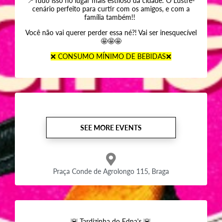
📍Tudo isso no lugar mais estiloso da cidade: O Lustre-
cenário perfeito para curtir com os amigos, e com a
família também!!
Você não vai querer perder essa né?! Vai ser inesquecível
🤩🤩🤩
❌️ CONSUMO MÍNIMO DE BEBIDAS❌️
SEE MORE EVENTS
Praça Conde de Agrolongo 115, Braga
🌇 Tardizinha do Edna's 🌇