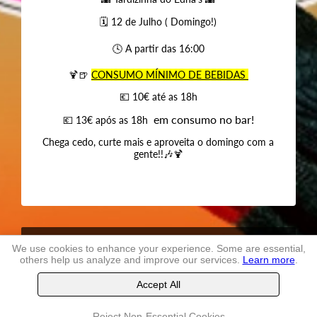
🗓 12 de Julho ( Domingo!)
🕓 A partir das 16:00
🍹🍺
CONSUMO MÍNIMO DE BEBIDAS
💶 10€ até as 18h
em consumo no bar!
💶 13€ após as 18h
Chega cedo, curte mais e aproveita o domingo com a
gente!!🎶🍹
Terms and conditions
of use
We use cookies to enhance your experience. Some are essential,
others help us analyze and improve our services.
Learn more
.
TheLastSeat
, Ltd. -
2026
Accept All
Buy tickets
Reject Non-Essential Cookies